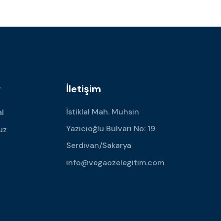
r
İletişim
İstiklal Mah. Muhsin
l
Yazıcıoğlu Bulvarı No: 19
uz
Serdivan/Sakarya
info@vegaozelegitim.com